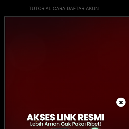
TUTORIAL CARA DAFTAR AKUN
×