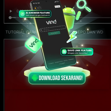
TUTORIAL CARA MELIHAT HISTORY DEPO DAN WD