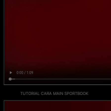
TUTORIAL CARA MAIN SPORTBOOK