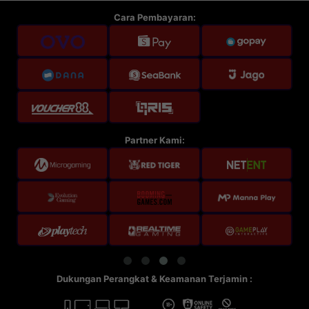
Cara Pembayaran:
Partner Kami:
Dukungan Perangkat & Keamanan Terjamin :