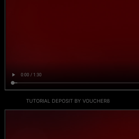
TUTORIAL DEPOSIT BY VOUCHER8