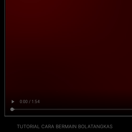
TUTORIAL CARA BERMAIN BOLATANGKAS