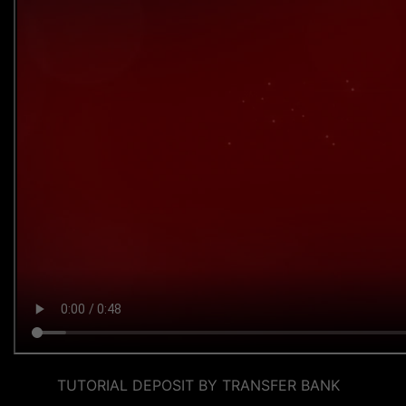
TUTORIAL DEPOSIT BY TRANSFER BANK