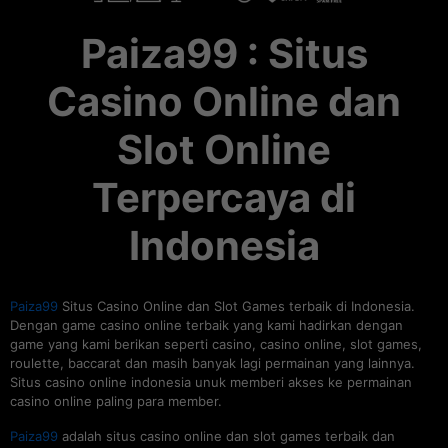
Paiza99 : Situs
Casino Online dan
Slot Online
Terpercaya di
Indonesia
Paiza99
Situs Casino Online dan Slot Games terbaik di Indonesia.
Dengan game casino online terbaik yang kami hadirkan dengan
game yang kami berikan seperti casino, casino online, slot games,
roulette, baccarat dan masih banyak lagi permainan yang lainnya.
Situs casino online indonesia unuk memberi akses ke permainan
casino online paling para member.
Paiza99
adalah situs casino online dan slot games terbaik dan