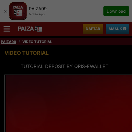
PAIZA99
×
Download
Mobile App
DAFTAR
MASUK
PAIZA99
VIDEO TUTORIAL
VIDEO TUTORIAL
TUTORIAL DEPOSIT BY QRIS-EWALLET