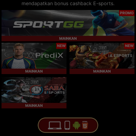
mendapatkan bonus cashback E-sports.
PROMO
MAINKAN
NEW
NEW
MAINKAN
MAINKAN
MAINKAN