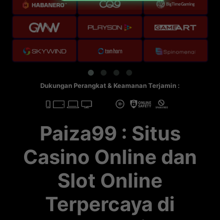
Dukungan Perangkat & Keamanan Terjamin :
Paiza99 : Situs
Casino Online dan
Slot Online
Terpercaya di