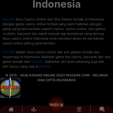
Indonesia
Paiza99
Situs Casino Online dan Slot Games terbaik di Indonesia.
Dengan game casino online terbaik yang kami hadirkan dengan
game yang kami berikan seperti casino, casino online, slot games,
roulette, baccarat dan masih banyak lagi permainan yang lainnya.
Situs casino online indonesia unuk memberi akses ke permainan
casino online paling para member.
Paiza99
adalah situs casino online dan slot games terbaik dan
terpercaya di Indonesia. Mainkan game live casino, baccarat dan slot
game terbaik dari
Paiza99
. Daftarkan diri anda sekarang juga dan
raih bonus yang ada di
Paiza99
© 2015 - 2026 KASINO ONLINE OLEH PAIZA99.COM - SELURUH
HAK CIPTA DILINDUNGI