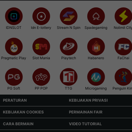
IDNSLOT
Idn E-lottery
Stream N Spin
Spadegaming
Nolimit Cit
Pragmatic Play
Slot Mania
Playtech
Habanero
FaChai
PG Soft
PP POP
TTG
Microgaming
Penguin Ki
PERATURAN
KEBIJAKAN PRIVASI
KEBIJAKAN COOKIES
PERMAINAN FAIR
CARA BERMAIN
VIDEO TUTORIAL