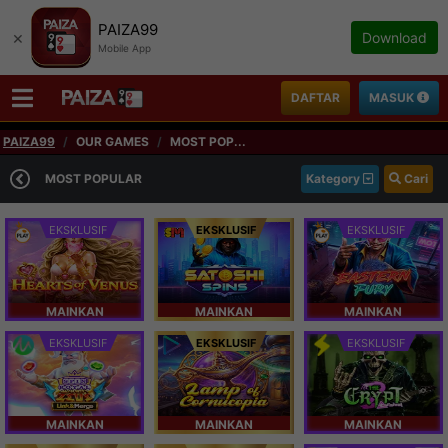
PAIZA99
×
Download
Mobile App
DAFTAR
MASUK
PAIZA99
OUR GAMES
MOST POP...
MOST POPULAR
Kategory
Cari
EKSKLUSIF
EKSKLUSIF
EKSKLUSIF
MAINKAN
MAINKAN
MAINKAN
EKSKLUSIF
EKSKLUSIF
EKSKLUSIF
MAINKAN
MAINKAN
MAINKAN